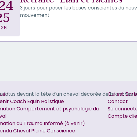
 24
3 jours pour poser les bases conscientes du nou
25
mouvement
026
ueil
Qui est Bar
enir Coach Équin Holistique
Contact
mation Comportement et psychologie du
Se connecte
val
Compte cli
mation au Trauma Informé (à venir)
genda Cheval Plaine Conscience