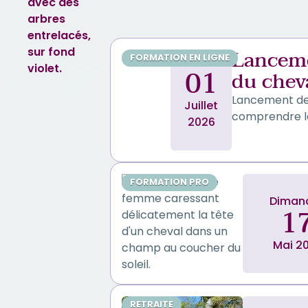
Lanceme
FORMATION EN LIGNE
01
du chev
Lancement de 
Juillet
comprendre le
2026
FORMATION PRO
Diman
1
Mai 2
RETRAITE