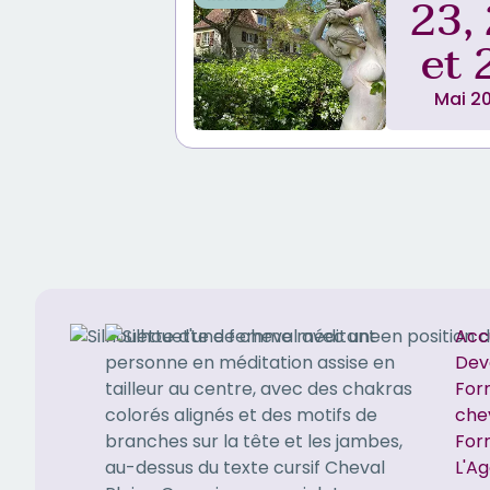
23,
et 
Mai 2
Acc
Dev
For
che
For
L'A